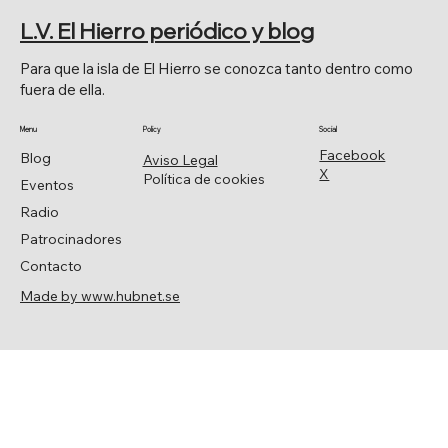
UNANIMIDAD LA MOCIÓN DE JAVIER
L.V. El Hierro periódico y blog
ARMAS.
Para que la isla de El Hierro se conozca tanto dentro como
fuera de ella.
Menu
Policy
Social
Facebook
Blog
Aviso Legal
X
Política de cookies
Eventos
Radio
Patrocinadores
Contacto
Made by www.hubnet.se