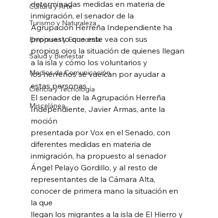
determinadas medidas en materia de 
Cultura y Arte
inmigración, el senador de la
Turismo y Naturaleza
Agrupación Herreña Independiente ha 
propuesto que este vea con sus
Empresas y Economía
propios ojos la situación de quienes llegan 
Salud y Bienestar
a la isla y cómo los voluntarios y
Medios de Comunicación
los herreños se vuelcan por ayudar a 
estas personas
Ciencia y Tecnología
El senador de la Agrupación Herreña 
Miscelánea
Independiente, Javier Armas, ante la 
moción
presentada por Vox en el Senado, con 
diferentes medidas en materia de
inmigración, ha propuesto al senador 
Ángel Pelayo Gordillo, y al resto de
representantes de la Cámara Alta, 
conocer de primera mano la situación en 
la que
llegan los migrantes a la isla de El Hierro y 