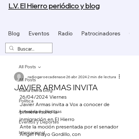
L.V. El Hierro periódico y blog
Blog
Eventos
Radio
Patrocinadores
Con
All Posts
radiogaroecadenase
26 abr 2024
2 min de lectura
All Posts
JAVIER ARMAS INVITA
Maria Elena blog
26/04/2024 Viernes
Política
Javier Armas invita a Vox a conocer de 
Actualidad y Noticias
primera mano la
inmigración en El Hierro
Eventos y Deportes
Ante la moción presentada por el senador 
Internacional
Ángel Pelayo Gordillo, con