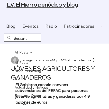
L.V. El Hierro periódico y blog
Blog
Eventos
Radio
Patrocinadores
Con
All Posts
radiogaroecadenase
18 jun 2024
6 min de lectura
All Posts
JÓVENES AGRICULTORES Y
Maria Elena blog
GANADEROS
Política
El Gobierno canario convoca 
Actualidad y Noticias
subvenciones del PEPAC para personas 
Eventos y Deportes
jóvenes agricultoras y ganaderas por 4,9 
millones de euros
Internacional