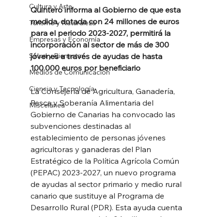
Cultura y Arte
Quintero informa al Gobierno de que esta 
medida, dotada con 24 millones de euros 
Turismo y Naturaleza
para el periodo 2023-2027, permitirá la 
Empresas y Economía
incorporación al sector de más de 300 
Salud y Bienestar
jóvenes a través de ayudas de hasta 
100.000 euros por beneficiario
Medios de Comunicación
Ciencia y Tecnología
La Consejería de Agricultura, Ganadería, 
Pesca y Soberanía Alimentaria del 
Miscelánea
Gobierno de Canarias ha convocado las 
subvenciones destinadas al 
establecimiento de personas jóvenes 
agricultoras y ganaderas del Plan 
Estratégico de la Política Agrícola Común 
(PEPAC) 2023-2027, un nuevo programa 
de ayudas al sector primario y medio rural 
canario que sustituye al Programa de 
Desarrollo Rural (PDR). Esta ayuda cuenta 