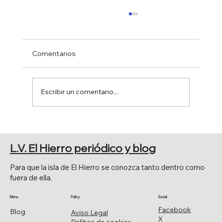
Comentarios
Escribir un comentario...
EL PINAR MEJORA Y ESTERILIZA
L.V. El Hierro periódico y blog
Para que la isla de El Hierro se conozca tanto dentro como
fuera de ella.
Menu
Policy
Social
Facebook
Blog
Aviso Legal
X
Política de cookies