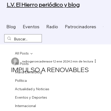
L.V. El Hierro periódico y blog
Blog
Eventos
Radio
Patrocinadores
Con
All Posts
radiogaroecadenase
12 ene 2024
2 min de lectura
All Posts
IMPULSO A RENOVABLES
Maria Elena blog
Política
Actualidad y Noticias
Eventos y Deportes
Internacional