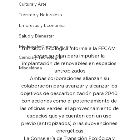
Cultura y Arte
Turismo y Naturaleza
Empresas y Economía
Salud y Bienestar
Medios de Comunicación
Transición Ecológica informa a la FECAM  
sobre su plan para impulsar la 
Ciencia y Tecnología
implantación de renovables en espacios 
Miscelánea
antropizados
Ambas corporaciones afianzan su 
colaboración para avanzar y alcanzar los 
objetivos de descarbonización para 2040, 
con acciones como el potenciamiento de 
las oficinas verdes, el aprovechamiento de 
espacios que ya cuenten con un uso 
previo (antropizados) o las subvenciones 
energéticas
La Consejería de Transición Ecológica y 