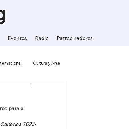
g
Eventos
Radio
Patrocinadores
Contacto
nternacional
Cultura y Arte
ción
Ciencia y Tecnología
os para el 
 Canarias 2023-