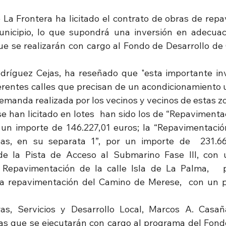
La Frontera ha licitado el contrato de obras de repa
municipio, lo que supondrá una inversión en adecuac
ue se realizarán con cargo al Fondo de Desarrollo de
odríguez Cejas, ha reseñado que "esta importante inv
erentes calles que precisan de un acondicionamiento 
demanda realizada por los vecinos y vecinos de estas z
e han licitado en lotes  han sido los de “Repavimentac
n importe de 146.227,01 euros; la “Repavimentación 
as, en su separata 1”, por un importe de  231.664
e la Pista de Acceso al Submarino Fase III, con u
a Repavimentación de la calle Isla de La Palma,   
 la repavimentación del Camino de Merese,  con un 
as, Servicios y Desarrollo Local, Marcos A. Casaña
as que se ejecutarán con cargo al programa del Fondo