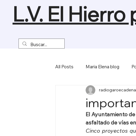
L.V. El Hierro
All Posts
Maria Elena blog
Po
radiogaroecadena
Turismo y Naturaleza
Empre
importan
El Ayuntamiento de 
Miscelánea
asfaltado de vías en
Cinco proyectos qu