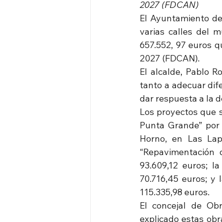
2027 (FDCAN)
El Ayuntamiento de 
varias calles del 
657.552, 97 euros q
2027 (FDCAN).
El alcalde, Pablo R
tanto a adecuar dif
dar respuesta a la 
Los proyectos que s
Punta Grande” por u
Horno, en Las Lap
“Repavimentación d
93.609,12 euros; l
70.716,45 euros; y
115.335,98 euros.
El concejal de Obr
explicado estas obr