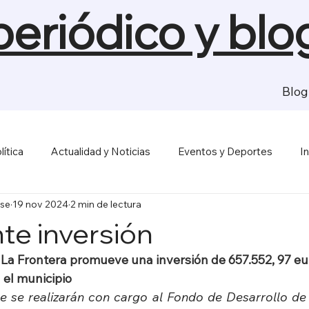
 periódico y blo
Blog
lítica
Actualidad y Noticias
Eventos y Deportes
I
se
19 nov 2024
2 min de lectura
sas y Economía
Salud y Bienestar
Medios de Comunica
te inversión
La Frontera promueve una inversión de 657.552, 97 eur
 el municipio
e se realizarán con cargo al Fondo de Desarrollo de