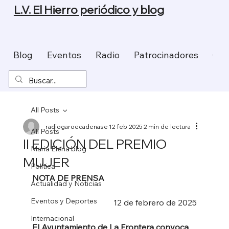
L.V. El Hierro periódico y blog
Blog
Eventos
Radio
Patrocinadores
Con
All Posts
radiogaroecadenase
12 feb 2025
2 min de lectura
All Posts
II EDICIÓN DEL PREMIO
Maria Elena blog
MUJER
Política
NOTA DE PRENSA
Actualidad y Noticias
Eventos y Deportes
12 de febrero de 2025
Internacional
El Ayuntamiento de La Frontera convoca 