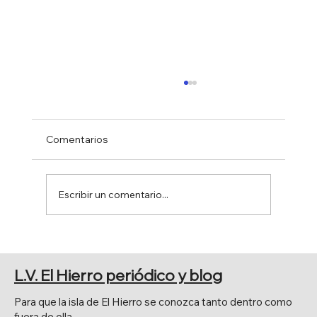
Comentarios
Escribir un comentario...
NARRATIVA EN IMÁGENES CINE MÁS
COMIC. Sala de exposiciones,
L.V. El Hierro periódico y blog
Parlamento de Canarias.
Para que la isla de El Hierro se conozca tanto dentro como
fuera de ella.