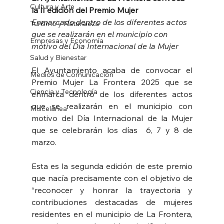
Cultura y Arte
la II edición del Premio Mujer
Enmarcado dentro de los diferentes actos 
Turismo y Naturaleza
que se realizarán en el municipio con 
Empresas y Economía
motivo del Día Internacional de la Mujer
Salud y Bienestar
El Ayuntamiento acaba de convocar el 
Medios de Comunicación
Premio Mujer La Frontera 2025 que se 
Ciencia y Tecnología
enmarca dentro de los diferentes actos 
que se realizarán en el municipio con 
Miscelánea
motivo del Día Internacional de la Mujer 
que se celebrarán los días  6, 7 y 8 de 
marzo.
Esta es la segunda edición de este premio 
que nacía precisamente con el objetivo de 
“reconocer y honrar la trayectoria y 
contribuciones destacadas de mujeres 
residentes en el municipio de La Frontera, 