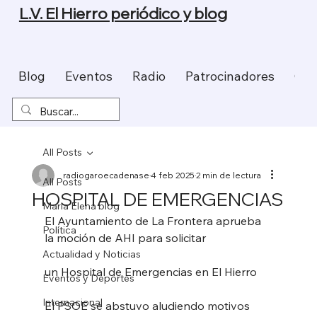
L.V. El Hierro periódico y blog
Blog
Eventos
Radio
Patrocinadores
Con
All Posts
radiogaroecadenase
4 feb 2025
2 min de lectura
All Posts
HOSPITAL DE EMERGENCIAS
Maria Elena blog
El Ayuntamiento de La Frontera aprueba 
Política
la moción de AHI para solicitar
Actualidad y Noticias
un Hospital de Emergencias en El Hierro
Eventos y Deportes
Internacional
El PSOE se abstuvo aludiendo motivos 