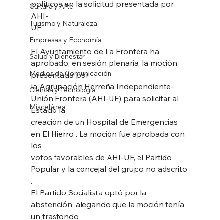
políticos en la solicitud presentada por 
Cultura y Arte
AHI-
Turismo y Naturaleza
UF
Empresas y Economía
El Ayuntamiento de La Frontera ha 
Salud y Bienestar
aprobado, en sesión plenaria, la moción 
Medios de Comunicación
presentada por
la Agrupación Herreña Independiente-
Ciencia y Tecnología
Unión Frontera (AHI-UF) para solicitar al 
Miscelánea
Estado la
creación de un Hospital de Emergencias 
en El Hierro . La moción fue aprobada con 
los
votos favorables de AHI-UF, el Partido 
Popular y la concejal del grupo no adscrito 
.
El Partido Socialista optó por la 
abstención, alegando que la moción tenía 
un trasfondo