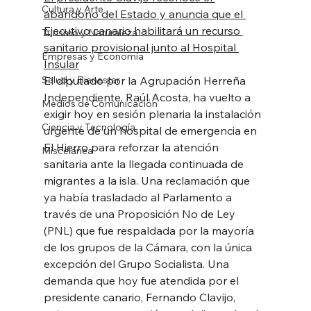
Cultura y Arte
abandono del Estado y anuncia que el 
Ejecutivo canario habilitará un recurso 
Turismo y Naturaleza
sanitario provisional junto al Hospital 
Empresas y Economía
Insular
Salud y Bienestar
El diputado por la Agrupación Herreña 
Independiente, Raúl Acosta, ha vuelto a 
Medios de Comunicación
exigir hoy en sesión plenaria la instalación 
Ciencia y Tecnología
urgente de un hospital de emergencia en 
El Hierro para reforzar la atención 
Miscelánea
sanitaria ante la llegada continuada de 
migrantes a la isla. Una reclamación que 
ya había trasladado al Parlamento a 
través de una Proposición No de Ley 
(PNL) que fue respaldada por la mayoría 
de los grupos de la Cámara, con la única 
excepción del Grupo Socialista. Una 
demanda que hoy fue atendida por el 
presidente canario, Fernando Clavijo, 