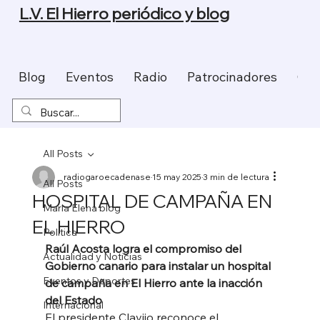
L.V. El Hierro periódico y blog
Blog
Eventos
Radio
Patrocinadores
Con
All Posts
radiogaroecadenase
15 may 2025
3 min de lectura
All Posts
HOSPITAL DE CAMPAÑA EN
Maria Elena blog
EL HIERRO
Política
Raúl Acosta logra el compromiso del 
Actualidad y Noticias
Gobierno canario para instalar un hospital 
Eventos y Deportes
de campaña en El Hierro ante la inacción 
del Estado
Internacional
El presidente Clavijo reconoce el 