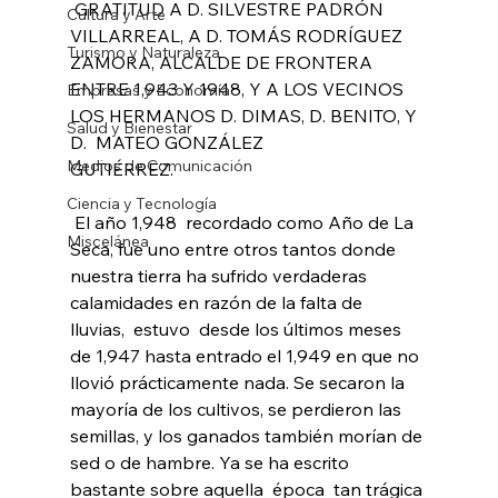
 GRATITUD A D. SILVESTRE PADRÓN 
Cultura y Arte
VILLARREAL, A D. TOMÁS RODRÍGUEZ  
Turismo y Naturaleza
ZAMORA, ALCALDE DE FRONTERA 
ENTRE 1,943 Y 1948, Y A LOS VECINOS  
Empresas y Economía
LOS HERMANOS D. DIMAS, D. BENITO, Y 
Salud y Bienestar
D.  MATEO GONZÁLEZ  
Medios de Comunicación
GUTIÉRREZ.             
Ciencia y Tecnología
 El año 1,948  recordado como Año de La 
Miscelánea
Seca, fue uno entre otros tantos donde 
nuestra tierra ha sufrido verdaderas 
calamidades en razón de la falta de 
lluvias,  estuvo  desde los últimos meses 
de 1,947 hasta entrado el 1,949 en que no 
llovió prácticamente nada. Se secaron la 
mayoría de los cultivos, se perdieron las 
semillas, y los ganados también morían de 
sed o de hambre. Ya se ha escrito 
bastante sobre aquella  época  tan trágica 