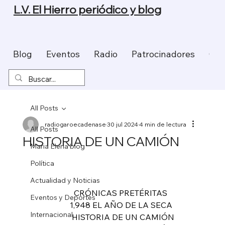
L.V. El Hierro periódico y blog
Blog
Eventos
Radio
Patrocinadores
Con
All Posts
radiogaroecadenase
30 jul 2024
4 min de lectura
All Posts
HISTORIA DE UN CAMIÓN
Maria Elena blog
Política
Actualidad y Noticias
                     CRÓNICAS PRETÉRITAS
Eventos y Deportes
                   1,948 EL AÑO DE LA SECA
Internacional
                    HISTORIA DE UN CAMIÓN