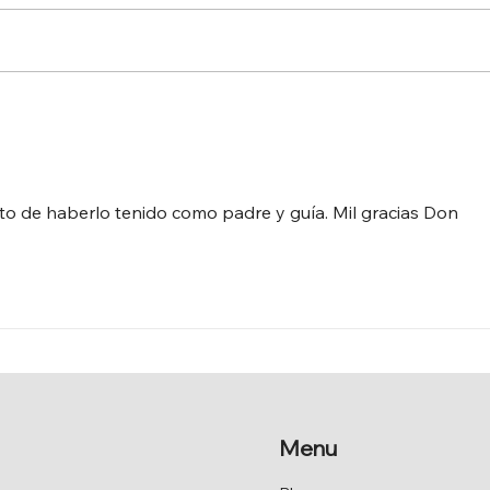
FERIA DE AGOSTO 2026
EL 
REC
HIS
to de haberlo tenido como padre y guía. Mil gracias Don 
Menu