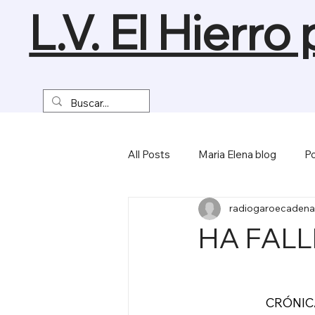
L.V. El Hierro
All Posts
Maria Elena blog
Po
radiogaroecadena
Turismo y Naturaleza
Empre
HA FAL
Miscelánea
                       