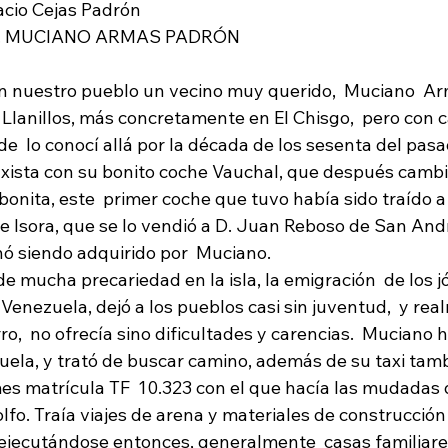
or Donacio Cejas Padrón
O D. MUCIANO ARMAS PADRÓN
en nuestro pueblo un vecino muy querido,  Muciano  Ar
 Llanillos, más concretamente en El Chisgo,  pero con 
  lo conocí allá por la década de los sesenta del pasad
axista con su bonito coche Vauchal, que después cambi
onita, este  primer coche que tuvo había sido traído a l
 Isora, que se lo vendió a D. Juan Reboso de San André
inó siendo adquirido por  Muciano.
e mucha precariedad en la isla, la emigración  de los j
enezuela, dejó a los pueblos casi sin juventud,  y real
ro,  no ofrecía sino dificultades y carencias.  Muciano 
ela, y trató de buscar camino, además de su taxi tam
s matrícula TF  10.323 con el que hacía las mudadas d
fo. Traía viajes de arena y materiales de construcción
ejecutándose entonces, generalmente  casas familiare