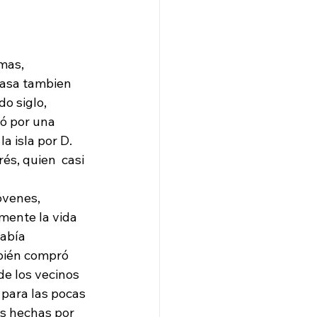
mas, 
casa tambien  
o siglo, 
ó por una 
a isla por D. 
s, quien  casi 
óvenes, 
mente la vida 
había 
bién compró 
e los vecinos 
 para las pocas 
s hechas por 