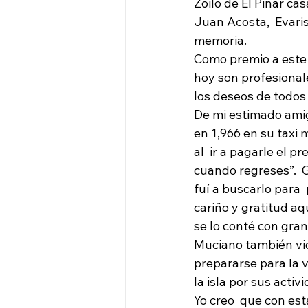
Zoilo de El Pinar c
Juan Acosta,  Evari
memoria.
Como premio a este e
hoy son profesionale
los deseos de todos 
De mi estimado amig
en 1,966 en su taxi 
al  ir a pagarle el p
cuando regreses”.  
fuí a buscarlo para 
cariño y gratitud a
se lo conté con gra
Muciano también vió 
prepararse para la 
la isla por sus activ
Yo creo  que con est