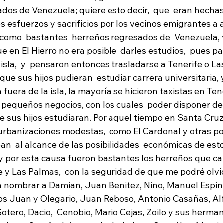
dos de Venezuela; quiere esto decir,  que  eran hechas
 esfuerzos y sacrificios por los vecinos emigrantes a 
como  bastantes  herreños regresados de  Venezuela, v
e en El Hierro no era posible  darles estudios,  pues pa
a isla,  y  pensaron entonces trasladarse a Tenerife o L
que sus hijos pudieran  estudiar carrera universitaria, 
uera de la isla, la mayoría se hicieron taxistas en Tene
pequeños negocios, con los cuales  poder disponer de
 sus hijos estudiaran. Por aquel tiempo en Santa Cruz
rbanizaciones modestas,  como El Cardonal y otras por
an  al alcance de las posibilidades  económicas de est
, y por esta causa fueron bastantes los herreños que c
e y Las Palmas,  con la seguridad de que me podré olvi
a nombrar a Damian, Juan Benitez, Nino, Manuel Espinel
os Juan y Olegario, Juan Reboso, Antonio Casañas, Alf
Sotero, Dacio,  Cenobio, Mario Cejas, Zoilo y sus hermano