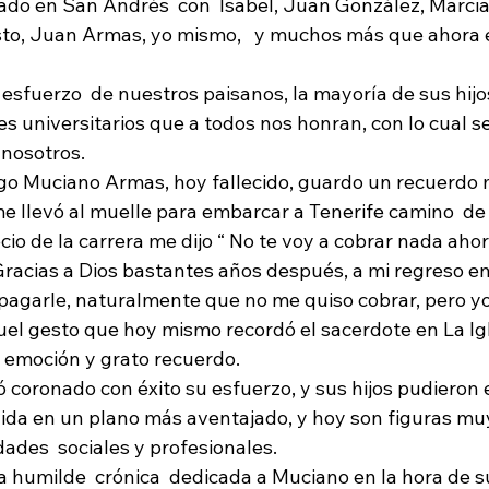
asado en San Andrés  con  Isabel, Juan González, Marci
sto, Juan Armas, yo mismo,   y muchos más que ahora 
sfuerzo  de nuestros paisanos, la mayoría de sus hijos
s universitarios que a todos nos honran, con lo cual s
nosotros. 
o Muciano Armas, hoy fallecido, guardo un recuerdo m
me llevó al muelle para embarcar a Tenerife camino  de
recio de la carrera me dijo “ No te voy a cobrar nada aho
Gracias a Dios bastantes años después, a mi regreso en
 pagarle, naturalmente que no me quiso cobrar, pero yo l
quel gesto que hoy mismo recordó el sacerdote en La Ig
n emoción y grato recuerdo.
coronado con éxito su esfuerzo, y sus hijos pudieron e
vida en un plano más aventajado, y hoy son figuras mu
idades  sociales y profesionales.
a humilde  crónica  dedicada a Muciano en la hora de su