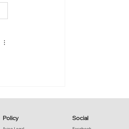
PARLAMENTO
UPERA EL ÓLEO
TÓRICO
Policy
Social
Aviso Legal
Facebook