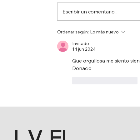
Escribir un comentario...
RENOVACIÓN DE
Ordenar según:
Lo más nuevo
MOBILIARIO EN LA
Invitado
FRONTERA
14 jun 2024
Que orgullosa me siento sien
Donacio
Me gusta
Reaccionar
L.V. El