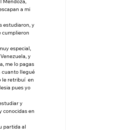
al Mendoza, 
escapan a mi 
 estudiaron, y 
e cumplieron 
uy especial,  
 Venezuela, y 
ra, me lo pagas 
 cuanto llegué 
e retribuí  en 
lesia pues yo 
studiar y 
y conocidas en 
 partida al 