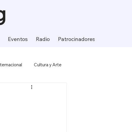
g
Eventos
Radio
Patrocinadores
Contacto
nternacional
Cultura y Arte
ción
Ciencia y Tecnología