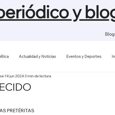
 periódico y blo
Blog
lítica
Actualidad y Noticias
Eventos y Deportes
I
se
14 jun 2024
3 min de lectura
sas y Economía
Salud y Bienestar
Medios de Comunica
LECIDO
 CRÓNICAS PRETÉRITAS