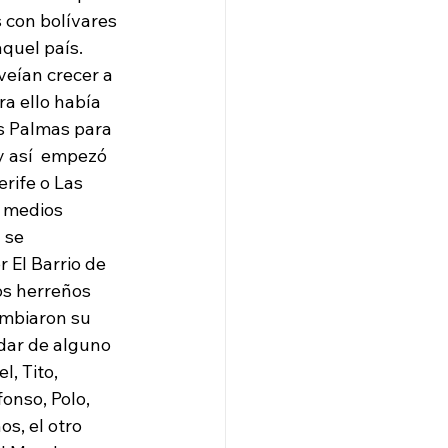
 con bolívares  
aquel país.
eían crecer a 
ra ello había 
as Palmas para 
y así  empezó  
rife o Las 
 medios 
 se 
 El Barrio de 
os herreños 
ambiaron su 
dar de alguno 
, Tito, 
onso, Polo, 
s, el otro 