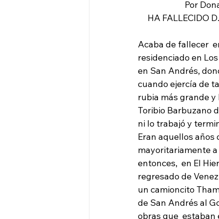
                        P
     HA FALLECID
Acaba de fallecer  
residenciado en Los
en San Andrés, donde
cuando ejercía de t
rubia más grande y b
Toribio Barbuzano de
ni lo trabajó y term
Eran aquellos años d
mayoritariamente a V
entonces,  en El Hier
regresado de Venezu
un camioncito Thame
de San Andrés al Gol
obras que  estaban 