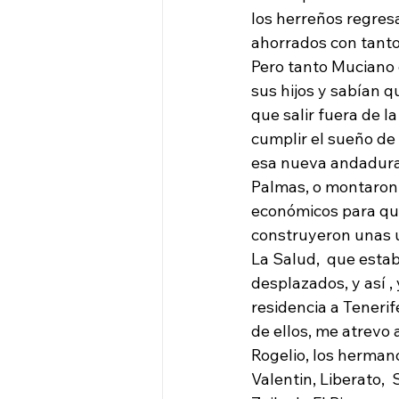
los herreños regresa
ahorrados con tantos
Pero tanto Muciano 
sus hijos y sabían qu
que salir fuera de l
cumplir el sueño de 
esa nueva andadura f
Palmas, o montaron 
económicos para que
construyeron unas u
La Salud,  que estab
desplazados, y así 
residencia a Tenerif
de ellos, me atrevo 
Rogelio, los herman
Valentin, Liberato,  