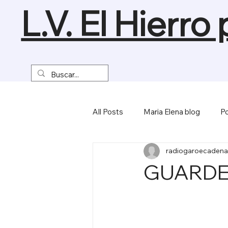
L.V. El Hierro
All Posts
Maria Elena blog
Po
radiogaroecadena
Turismo y Naturaleza
Empre
GUARDE
Miscelánea