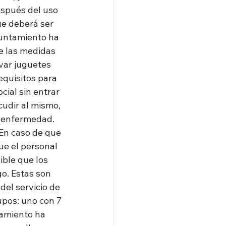
spués del uso 
ue deberá ser 
yuntamiento ha 
e las medidas 
var juguetes 
equisitos para 
cial sin entrar 
udir al mismo, 
a enfermedad. 
En caso de que 
ue el personal 
ible que los 
o. Estas son 
el servicio de 
upos: uno con 7 
amiento ha 