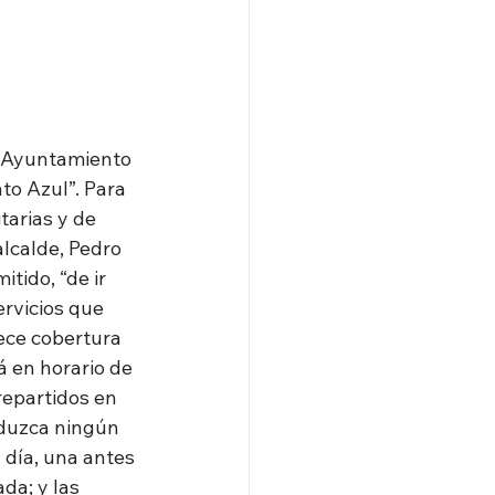
l Ayuntamiento 
to Azul”. Para 
tarias y de 
lcalde, Pedro 
tido, “de ir 
rvicios que 
ece cobertura 
á en horario de 
repartidos en 
oduzca ningún 
 día, una antes 
da; y las 