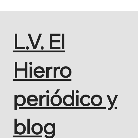
L.V. El
Hierro
periódico y
blog