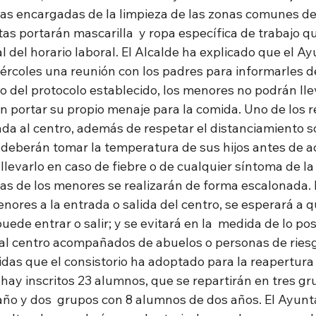
as encargadas de la limpieza de las zonas comunes de
as portarán mascarilla  y ropa específica de trabajo q
al del horario laboral. El Alcalde ha explicado que el A
rcoles una reunión con los padres para informarles d
 del protocolo establecido, los menores no podrán lle
n portar su propio menaje para la comida. Uno de los r
ada al centro, además de respetar el distanciamiento so
e deberán tomar la temperatura de sus hijos antes de ac
levarlo en caso de fiebre o de cualquier síntoma de l
das de los menores se realizarán de forma escalonada. 
nores a la entrada o salida del centro, se esperará a q
uede entrar o salir; y se evitará en la  medida de lo pos
l centro acompañados de abuelos o personas de riesg
das que el consistorio ha adoptado para la reapertura d
hay inscritos 23 alumnos, que se repartirán en tres gr
ño y dos  grupos con 8 alumnos de dos años. El Ayunt