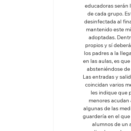
educadoras serán l
de cada grupo. Est
desinfectada al fin
mantenido este mié
adoptadas. Dentro
propios y sí deberá
los padres a la lleg
en las aulas, es qu
absteniéndose de l
Las entradas y sali
coincidan varios me
les indique que p
menores acudan a
algunas de las medi
guardería en el que 
alumnos de un a