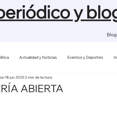
 periódico y blo
Blog
lítica
Actualidad y Noticias
Eventos y Deportes
I
se
18 jun 2020
2 min de lectura
sas y Economía
Salud y Bienestar
Medios de Comunica
RÍA ABIERTA