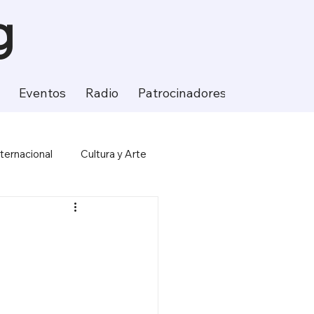
g
Eventos
Radio
Patrocinadores
Contacto
nternacional
Cultura y Arte
ción
Ciencia y Tecnología