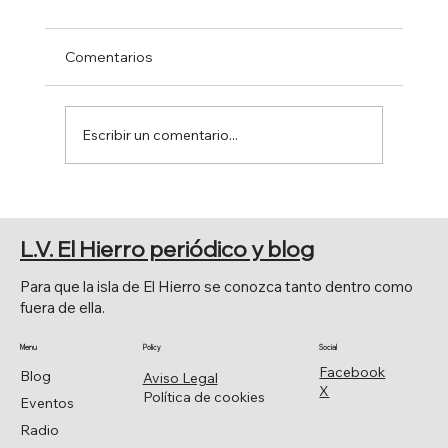
Comentarios
Escribir un comentario...
EL SENADO APRUEBA POR
UNANIMIDAD LA MOCIÓN DE JAVIER
L.V. El Hierro periódico y blog
ARMAS.
Para que la isla de El Hierro se conozca tanto dentro como
fuera de ella.
Menu
Policy
Social
Facebook
Blog
Aviso Legal
X
Política de cookies
Eventos
Radio