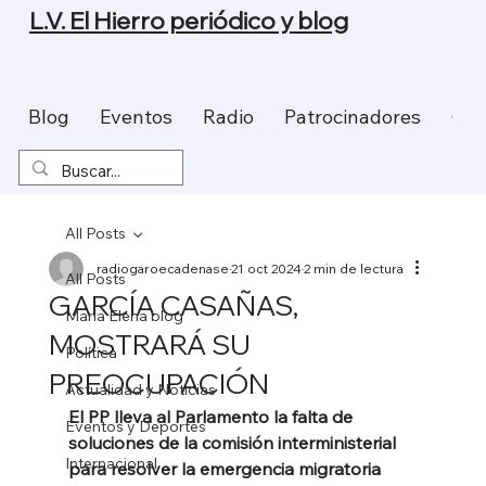
L.V. El Hierro periódico y blog
Blog
Eventos
Radio
Patrocinadores
Con
All Posts
radiogaroecadenase
21 oct 2024
2 min de lectura
All Posts
GARCÍA CASAÑAS,
Maria Elena blog
MOSTRARÁ SU
Política
PREOCUPACIÓN
Actualidad y Noticias
El PP lleva al Parlamento la falta de 
Eventos y Deportes
soluciones de la comisión interministerial 
Internacional
para resolver la emergencia migratoria 