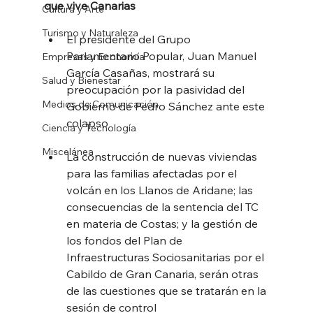
que vive Canarias
Cultura y Arte
Turismo y Naturaleza
El presidente del Grupo 
Parlamentario Popular, Juan Manuel 
Empresas y Economía
García Casañas, mostrará su 
Salud y Bienestar
preocupación por la pasividad del 
Medios de Comunicación
Gobierno de Pedro Sánchez ante este 
colapso
Ciencia y Tecnología
Miscelánea
La construcción de nuevas viviendas 
para las familias afectadas por el 
volcán en los Llanos de Aridane; las 
consecuencias de la sentencia del TC 
en materia de Costas; y la gestión de 
los fondos del Plan de 
Infraestructuras Sociosanitarias por el 
Cabildo de Gran Canaria, serán otras 
de las cuestiones que se tratarán en la 
sesión de control