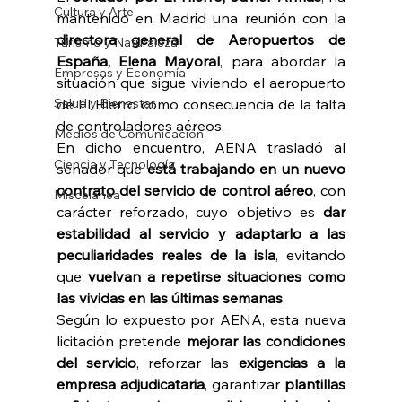
Cultura y Arte
mantenido en Madrid una reunión con la 
directora general de Aeropuertos de 
Turismo y Naturaleza
España, Elena Mayoral
, para abordar la 
Empresas y Economía
situación que sigue viviendo el aeropuerto 
Salud y Bienestar
de El Hierro como consecuencia de la falta 
de controladores aéreos. 
Medios de Comunicación
En dicho encuentro, AENA trasladó al 
Ciencia y Tecnología
senador que 
está trabajando en un nuevo 
contrato del servicio de control aéreo
, con 
Miscelánea
carácter reforzado, cuyo objetivo es 
dar 
estabilidad al servicio y adaptarlo a las 
peculiaridades reales de la isla
, evitando 
que 
vuelvan a repetirse situaciones como 
las vividas en las últimas semanas
. 
Según lo expuesto por AENA, esta nueva 
licitación pretende 
mejorar las condiciones 
del servicio
, reforzar las 
exigencias a la 
empresa adjudicataria
, garantizar 
plantillas 