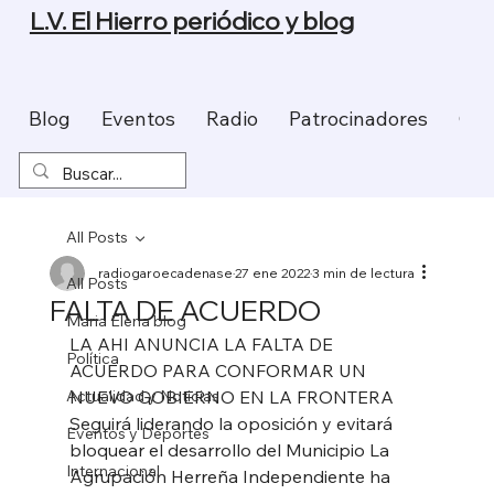
L.V. El Hierro periódico y blog
Blog
Eventos
Radio
Patrocinadores
Con
All Posts
radiogaroecadenase
27 ene 2022
3 min de lectura
All Posts
FALTA DE ACUERDO
Maria Elena blog
LA AHI ANUNCIA LA FALTA DE 
Política
ACUERDO PARA CONFORMAR UN 
Actualidad y Noticias
NUEVO GOBIERNO EN LA FRONTERA 
Seguirá liderando la oposición y evitará 
Eventos y Deportes
bloquear el desarrollo del Municipio La 
Internacional
Agrupación Herreña Independiente ha 