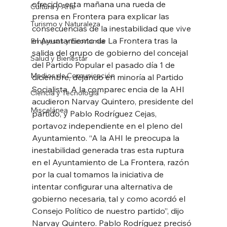
ofrecido esta mañana una rueda de 
Cultura y Arte
prensa en Frontera para explicar las 
Turismo y Naturaleza
consecuencias de la inestabilidad que vive 
el Ayuntamiento de La Frontera tras la 
Empresas y Economía
salida del grupo de gobierno del concejal 
Salud y Bienestar
del Partido Popular el pasado día 1 de 
Medios de Comunicación
diciembre, dejando en minoría al Partido 
Socialista. A la comparec encia de la AHI 
Ciencia y Tecnología
acudieron Narvay Quintero, presidente del 
Miscelánea
partido, y Pablo Rodríguez Cejas, 
portavoz independiente en el pleno del 
Ayuntamiento. “A la AHI le preocupa la 
inestabilidad generada tras esta ruptura 
en el Ayuntamiento de La Frontera, razón 
por la cual tomamos la iniciativa de 
intentar configurar una alternativa de 
gobierno necesaria, tal y como acordó el 
Consejo Político de nuestro partido”, dijo 
Narvay Quintero. Pablo Rodríguez precisó 