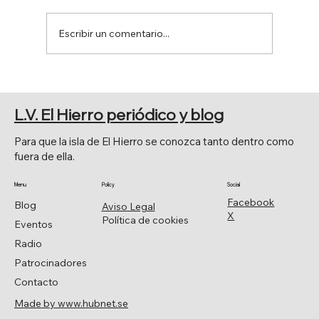
Escribir un comentario...
EL SENADO APRUEBA POR
UNANIMIDAD LA MOCIÓN DE JAVIER
L.V. El Hierro periódico y blog
ARMAS.
Para que la isla de El Hierro se conozca tanto dentro como
fuera de ella.
Menu
Policy
Social
Facebook
Blog
Aviso Legal
X
Política de cookies
Eventos
Radio
Patrocinadores
Contacto
Made by www.hubnet.se