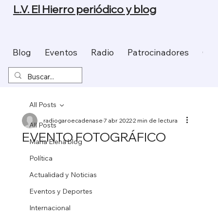
L.V. El Hierro periódico y blog
Blog
Eventos
Radio
Patrocinadores
Con
All Posts
radiogaroecadenase
7 abr 2022
2 min de lectura
All Posts
EVENTO FOTOGRÁFICO
Maria Elena blog
Política
Actualidad y Noticias
Eventos y Deportes
Internacional