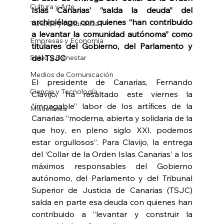
Cultura y Arte
Islas Canarias’ “salda la deuda” del 
archipiélago con quienes “han contribuido 
Turismo y Naturaleza
a levantar la comunidad autónoma” como 
Empresas y Economía
titulares del Gobierno, del Parlamento y 
Salud y Bienestar
del TSJC
Medios de Comunicación
El presidente de Canarias, Fernando 
Ciencia y Tecnología
Clavijo, ha resaltado este viernes la 
“impagable” labor de los artífices de la 
Miscelánea
Canarias “moderna, abierta y solidaria de la 
que hoy, en pleno siglo XXI, podemos 
estar orgullosos”. Para Clavijo, la entrega 
del ‘Collar de la Orden Islas Canarias’ a los 
máximos responsables del Gobierno 
autónomo, del Parlamento y del Tribunal 
Superior de Justicia de Canarias (TSJC) 
salda en parte esa deuda con quienes han 
contribuido a “levantar y construir la 