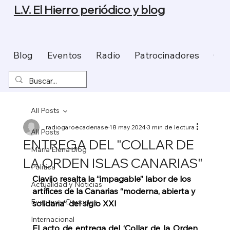
L.V. El Hierro periódico y blog
Blog
Eventos
Radio
Patrocinadores
Con
All Posts
radiogaroecadenase
18 may 2024
3 min de lectura
All Posts
ENTREGA DEL "COLLAR DE
Maria Elena blog
LA ORDEN ISLAS CANARIAS"
Política
Clavijo resalta la “impagable” labor de los 
Actualidad y Noticias
artífices de la Canarias “moderna, abierta y 
Eventos y Deportes
solidaria” del siglo XXI
Internacional
El acto de entrega del ‘Collar de la Orden 