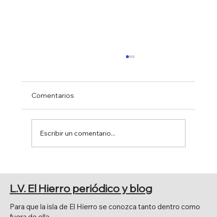
Comentarios
Escribir un comentario...
EL SENADO APRUEBA POR
UNANIMIDAD LA MOCIÓN DE JAVIER
L.V. El Hierro periódico y blog
ARMAS.
Para que la isla de El Hierro se conozca tanto dentro como
fuera de ella.