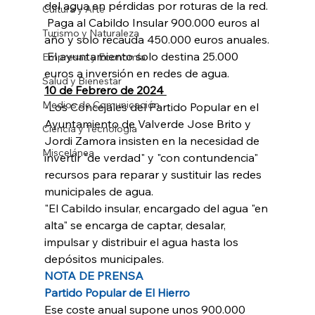
del agua en pérdidas por roturas de la red.
Cultura y Arte
 Paga al Cabildo Insular 900.000 euros al 
Turismo y Naturaleza
año y solo recauda 450.000 euros anuales.
 El ayuntamiento solo destina 25.000 
Empresas y Economía
euros a inversión en redes de agua.
Salud y Bienestar
10 de Febrero de 2024 
Medios de Comunicación
-Los Concejales del Partido Popular en el 
Ayuntamiento de Valverde Jose Brito y 
Ciencia y Tecnología
Jordi Zamora insisten en la necesidad de 
Miscelánea
invertir "de verdad" y "con contundencia" 
recursos para reparar y sustituir las redes 
municipales de agua.
"El Cabildo insular, encargado del agua "en 
alta" se encarga de captar, desalar, 
impulsar y distribuir el agua hasta los 
depósitos municipales.
NOTA DE PRENSA
Partido Popular de El Hierro 
Ese coste anual supone unos 900.000 