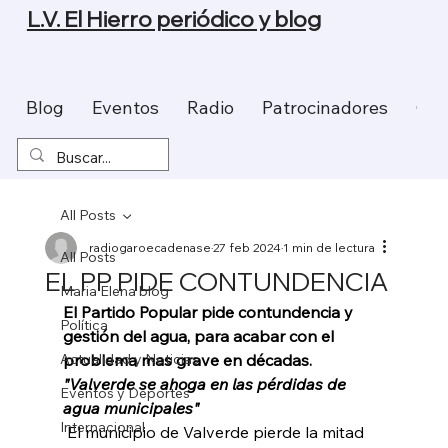
L.V. El Hierro periódico y blog
Blog
Eventos
Radio
Patrocinadores
Con
All Posts
radiogaroecadenase
27 feb 2024
1 min de lectura
All Posts
EL PP PIDE CONTUNDENCIA
Maria Elena blog
El Partido Popular pide contundencia y 
Política
gestión del agua, para acabar con el 
Actualidad y Noticias
problema mas grave en décadas.
"Valverde se ahoga en las pérdidas de 
Eventos y Deportes
agua municipales"
Internacional
 El municipio de Valverde pierde la mitad 