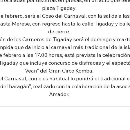
atrocinadas por distintas empresas, en un acto que tend
plaza Tigaday.
e febrero, será el Coso del Carnaval, con la salida a las
sta Merese, con regreso hasta la calle Tigaday y bail
de cierre.
ón de los Carneros de Tigaday será el domingo y marte
pida que da inicio al carnaval más tradicional de la isla
e febrero a las 17.00 horas, está prevista la celebració
 Tigaday que incluye concurso de disfraces y el espect
Vean” del Gran Circo Komba.
el Carnaval, como es habitual lo pondrá el tradicional e
el haragán”, realizado con la colaboración de la asocia
Amador.