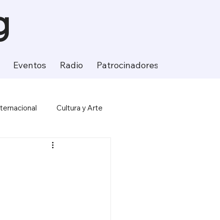
g
Eventos
Radio
Patrocinadores
Contacto
nternacional
Cultura y Arte
ción
Ciencia y Tecnología