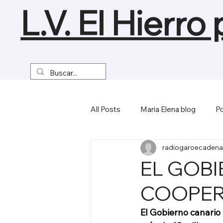
L.V. El Hierro
All Posts
Maria Elena blog
Po
radiogaroecadena
Turismo y Naturaleza
Empre
EL GOBI
COOPER
Miscelánea
El Gobierno canario