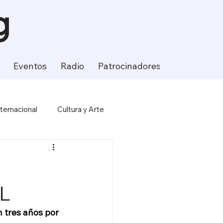
g
Eventos
Radio
Patrocinadores
Contacto
nternacional
Cultura y Arte
ción
Ciencia y Tecnología
L
 tres años por 