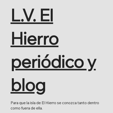
L.V. El
Hierro
periódico y
blog
Para que la isla de El Hierro se conozca tanto dentro
como fuera de ella.