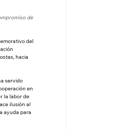
compromiso de 
memorativo del 
ación 
ostas, hacia 
ha servido 
cooperación en 
 la labor de 
e ilusión al 
na ayuda para 