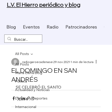
L.V. El Hierro periódico y blog
Blog
Eventos
Radio
Patrocinadores
Con
All Posts
radiogaroecadenase
29 nov 2021
1 min de lectura
All Posts
EL DOMINGO EN SAN
Maria Elena blog
ANDRÉS
Política
SE CELEBRÓ EL SANTO
Actualidad y Noticias
Eventos y Deportes
Internacional