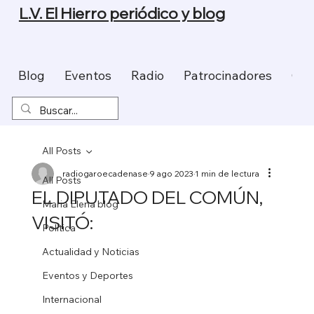
L.V. El Hierro periódico y blog
Blog
Eventos
Radio
Patrocinadores
Con
All Posts
radiogaroecadenase
9 ago 2023
1 min de lectura
All Posts
EL DIPUTADO DEL COMÚN,
Maria Elena blog
VISITÓ:
Política
Actualidad y Noticias
Eventos y Deportes
Internacional