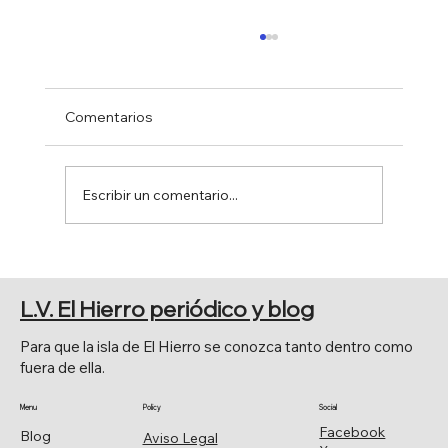
Comentarios
Escribir un comentario...
EL SENADO APRUEBA POR
UNANIMIDAD LA MOCIÓN DE JAVIER
L.V. El Hierro periódico y blog
ARMAS.
Para que la isla de El Hierro se conozca tanto dentro como
fuera de ella.
Menu
Policy
Social
Facebook
Blog
Aviso Legal