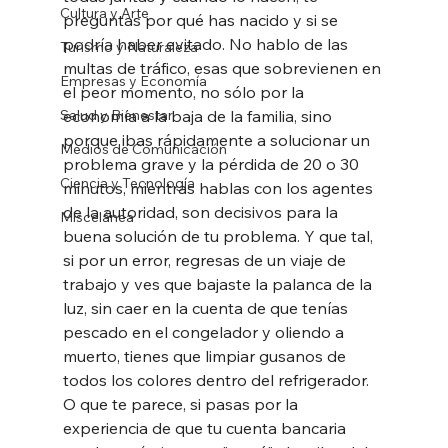
Cultura y Arte
preguntas por qué has nacido y si se 
podría haber evitado. No hablo de las 
Turismo y Naturaleza
multas de tráfico, esas que sobrevienen en 
Empresas y Economía
el peor momento, no sólo por la 
Salud y Bienestar
economía a la baja de la familia, sino 
porque ibas rápidamente a solucionar un 
Medios de Comunicación
problema grave y la pérdida de 20 o 30 
Ciencia y Tecnología
minutos, mientras hablas con los agentes 
de la autoridad, son decisivos para la 
Miscelánea
buena solución de tu problema. Y que tal, 
si por un error, regresas de un viaje de 
trabajo y ves que bajaste la palanca de la 
luz, sin caer en la cuenta de que tenías 
pescado en el congelador y oliendo a 
muerto, tienes que limpiar gusanos de 
todos los colores dentro del refrigerador. 
O que te parece, si pasas por la 
experiencia de que tu cuenta bancaria 