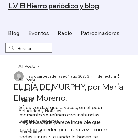
L.V. El Hierro periódico y blog
Blog
Eventos
Radio
Patrocinadores
Con
All Posts
radiogaroecadenase
31 ago 2023
3 min de lectura
All Posts
EL DÍA DE MURPHY, por María
Maria Elena blog
Elena Moreno.
Política
Sí, es verdad que a veces, en el peor 
Actualidad y Noticias
momento se reúnen circunstancias 
Eventos y Deportes
negativas, que parece increíble que 
puedan suceder, pero rara vez ocurren 
Internacional
todas juntas y cuando lo hacen, te 