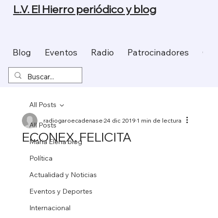
L.V. El Hierro periódico y blog
Blog
Eventos
Radio
Patrocinadores
Con
All Posts
radiogaroecadenase
24 dic 2019
1 min de lectura
All Posts
ECONEX, FELICITA
Maria Elena blog
Política
Actualidad y Noticias
Eventos y Deportes
Internacional