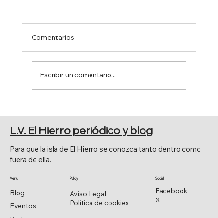
Comentarios
Escribir un comentario...
ASOCIACIÓN DE CELÍACOS, UNA
CHARLA EN EL HIERRO.
L.V. El Hierro periódico y blog
Para que la isla de El Hierro se conozca tanto dentro como
fuera de ella.
Menu
Policy
Social
Facebook
Blog
Aviso Legal
X
Política de cookies
Eventos