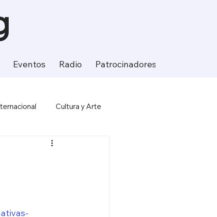
g
Eventos
Radio
Patrocinadores
Contacto
nternacional
Cultura y Arte
ción
Ciencia y Tecnología