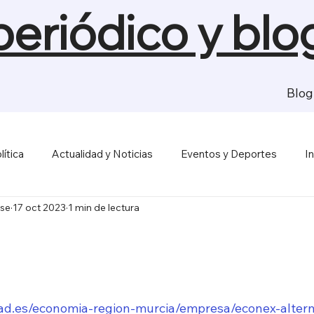
 periódico y blo
Blog
lítica
Actualidad y Noticias
Eventos y Deportes
I
se
17 oct 2023
1 min de lectura
sas y Economía
Salud y Bienestar
Medios de Comunica