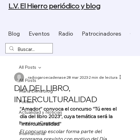
L.V. El Hierro periódico y blog
Blog
Eventos
Radio
Patrocinadores
Con
All Posts
radiogaroecadenase
28 mar 2023
2 min de lectura
All Posts
DIA DEL LIBRO,
Maria Elena blog
INTERCULTURALIDAD
Política
“Amador” convoca el concurso “Tú eres el 
Actualidad y Noticias
día del libro 2023”, cuya temática será la 
Eventos y Deportes
“interculturalidad”
El concurso escolar forma parte del 
Internacional
programa previsto con motivo del Día 