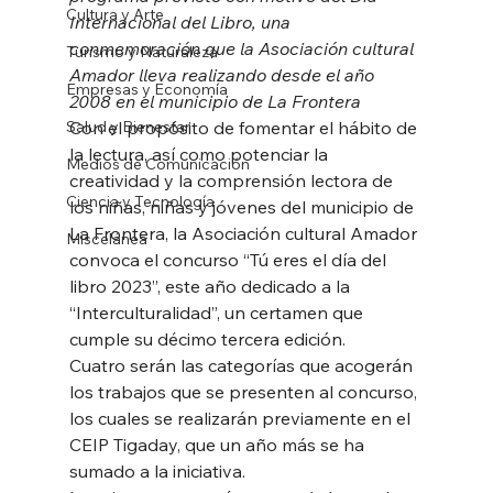
Cultura y Arte
Internacional del Libro, una 
conmemoración que la Asociación cultural 
Turismo y Naturaleza
Amador lleva realizando desde el año 
Empresas y Economía
2008 en el municipio de La Frontera
Salud y Bienestar
Con el propósito de fomentar el hábito de 
la lectura, así como potenciar la 
Medios de Comunicación
creatividad y la comprensión lectora de 
Ciencia y Tecnología
los niñas, niñas y jóvenes del municipio de 
La Frontera, la Asociación cultural Amador 
Miscelánea
convoca el concurso “Tú eres el día del 
libro 2023”, este año dedicado a la 
“Interculturalidad”, un certamen que 
cumple su décimo tercera edición. 
Cuatro serán las categorías que acogerán 
los trabajos que se presenten al concurso, 
los cuales se realizarán previamente en el 
CEIP Tigaday, que un año más se ha 
sumado a la iniciativa. 