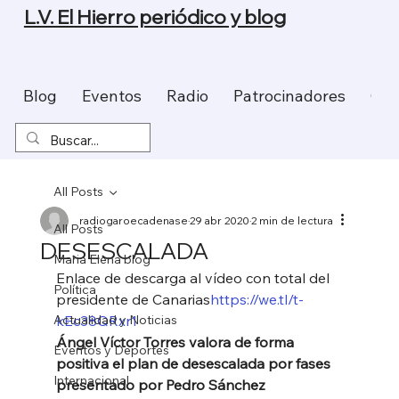
L.V. El Hierro periódico y blog
Blog
Eventos
Radio
Patrocinadores
Con
All Posts
radiogaroecadenase
29 abr 2020
2 min de lectura
All Posts
DESESCALADA
Maria Elena blog
Enlace de descarga al vídeo con total del 
Política
presidente de Canarias
https://we.tl/t-
Actualidad y Noticias
kEc38QRxr1
Ángel Víctor Torres valora de forma 
Eventos y Deportes
positiva el plan de desescalada por fases 
Internacional
presentado por Pedro Sánchez