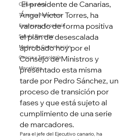
 El presidente de Canarias, 
Cultura y Arte
Ángel Víctor Torres, ha 
Turismo y Naturaleza
valorado de forma positiva 
Empresas y Economía
el plan de desescalada 
Salud y Bienestar
aprobado hoy por el 
Medios de Comunicación
Consejo de Ministros y 
Ciencia y Tecnología
Miscelánea
presentado esta misma 
tarde por Pedro Sánchez, un 
proceso de transición por 
fases y que está sujeto al 
cumplimiento de una serie 
de marcadores. 
Para el jefe del Ejecutivo canario, ha 