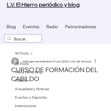
L.V. El Hierro periódico y blog
Blog
Eventos
Radio
Patrocinadores
Con
All Posts
radiogaroecadenase
21 jun 2022
1 min de lectura
All Posts
CURSO DE FORMACIÓN DEL
Maria Elena blog
CABILDO
Política
Actualidad y Noticias
Eventos y Deportes
Internacional