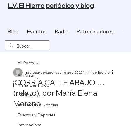
L.V. El Hierro periódico y blog
Blog
Eventos
Radio
Patrocinadores
Con
All Posts
radiogaroecadenase
16 ago 2022
1 min de lectura
All Posts
¡CORRÍA CALLE ABAJO!…
Maria Elena blog
(relato), por María Elena
Política
Moreno
Actualidad y Noticias
Eventos y Deportes
Internacional