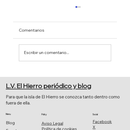
Comentarios
Escribir un comentario...
NUEVA EDICIÓN DEL LIBRO
"CRÓNICAS PRETÉRITAS" DE
L.V. El Hierro periódico y blog
DONACIO CEJAS
Para que la isla de El Hierro se conozca tanto dentro como
fuera de ella.
Menu
Policy
Social
Facebook
Blog
Aviso Legal
X
Política de cookies