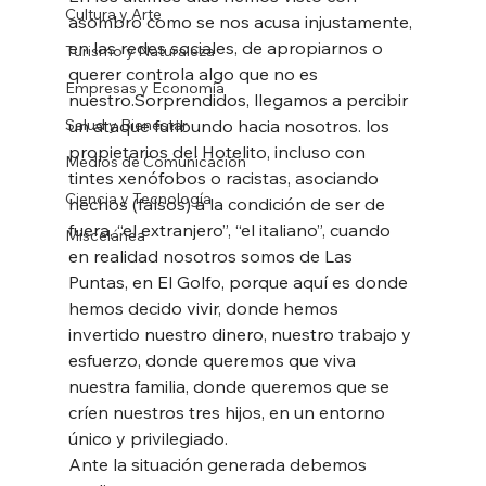
Cultura y Arte
asombro como se nos acusa injustamente, 
en las redes sociales, de apropiarnos o 
Turismo y Naturaleza
querer controla algo que no es 
Empresas y Economía
nuestro.Sorprendidos, llegamos a percibir 
Salud y Bienestar
un ataque furibundo hacia nosotros. los 
propietarios del Hotelito, incluso con 
Medios de Comunicación
tintes xenófobos o racistas, asociando 
Ciencia y Tecnología
hechos (falsos) a la condición de ser de 
fuera, “el extranjero”, “el italiano”, cuando 
Miscelánea
en realidad nosotros somos de Las 
Puntas, en El Golfo, porque aquí es donde 
hemos decido vivir, donde hemos 
invertido nuestro dinero, nuestro trabajo y 
esfuerzo, donde queremos que viva 
nuestra familia, donde queremos que se 
críen nuestros tres hijos, en un entorno 
único y privilegiado.
Ante la situación generada debemos 