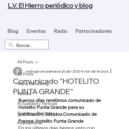
L.V. El Hierro periódico y blog
Blog
Eventos
Radio
Patrocinadores
Con
All Posts
radiogaroecadenase
26 abr 2020
4 min de lectura
All Posts
Comunicado "HOTELITO
Maria Elena blog
PUNTA GRANDE"
Política
Buenos días remitimos comunicado de 
Actualidad y Noticias
Hotelito Punta Grande para su 
Eventos y Deportes
publicación, Saludos.Comunicado de 
Prensa: Hotelito Punta Grande
Internacional
En los últimos días hemos visto con 