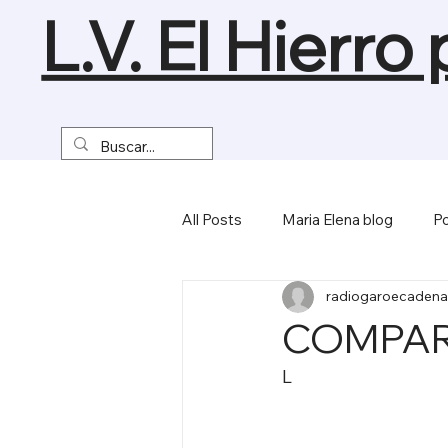
L.V. El Hierro
All Posts
Maria Elena blog
Po
radiogaroecadena
Turismo y Naturaleza
Empre
COMPAR
L
Miscelánea