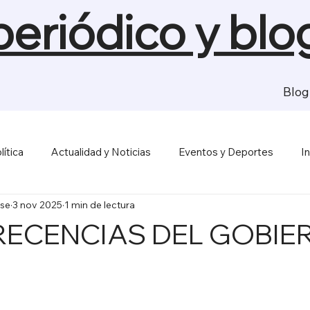
 periódico y blo
Blog
lítica
Actualidad y Noticias
Eventos y Deportes
I
se
3 nov 2025
1 min de lectura
sas y Economía
Salud y Bienestar
Medios de Comunica
ECENCIAS DEL GOBIE