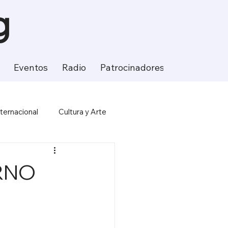
g
Eventos
Radio
Patrocinadores
Contacto
nternacional
Cultura y Arte
ción
Ciencia y Tecnología
RNO