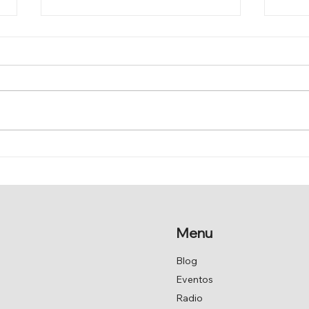
EL PARLAMENTO
MÁS
RECUPERA EL ÓLEO
AGU
HISTÓRICO
HIE
Menu
Blog
Eventos
Radio