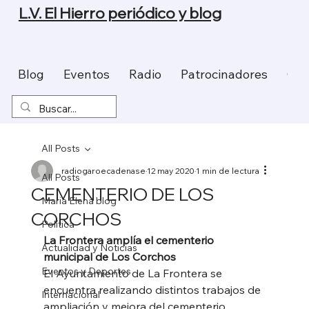
L.V. El Hierro periódico y blog
Blog
Eventos
Radio
Patrocinadores
Con
All Posts
radiogaroecadenase
12 may 2020
1 min de lectura
All Posts
CEMENTERIO DE LOS
Maria Elena blog
CORCHOS
Política
La Frontera amplía el cementerio 
Actualidad y Noticias
municipal de Los Corchos
Eventos y Deportes
El Ayuntamiento de La Frontera se 
encuentra realizando distintos trabajos de 
Internacional
ampliación y mejora del cementerio 