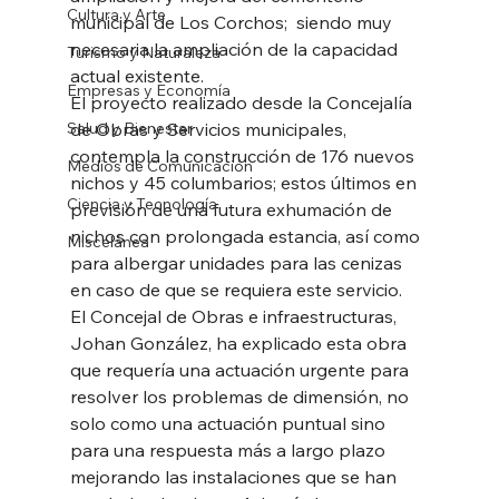
Cultura y Arte
municipal de Los Corchos;  siendo muy 
necesaria la ampliación de la capacidad 
Turismo y Naturaleza
actual existente. 
Empresas y Economía
El proyecto realizado desde la Concejalía 
Salud y Bienestar
de Obras y Servicios municipales, 
contempla la construcción de 176 nuevos 
Medios de Comunicación
nichos y 45 columbarios; estos últimos en 
Ciencia y Tecnología
previsión de una futura exhumación de 
nichos con prolongada estancia, así como 
Miscelánea
para albergar unidades para las cenizas 
en caso de que se requiera este servicio. 
El Concejal de Obras e infraestructuras, 
Johan González, ha explicado esta obra 
que requería una actuación urgente para 
resolver los problemas de dimensión, no 
solo como una actuación puntual sino 
para una respuesta más a largo plazo 
mejorando las instalaciones que se han 