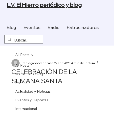
L.V. El Hierro periódico y blog
Blog
Eventos
Radio
Patrocinadores
Con
All Posts
radiogaroecadenase
22 abr 2025
4 min de lectura
All Posts
CELEBRACIÓN DE LA
Maria Elena blog
SEMANA SANTA
Política
Actualidad y Noticias
Eventos y Deportes
Internacional