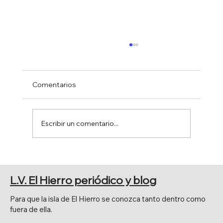
Comentarios
Escribir un comentario...
NUEVA EDICIÓN DEL LIBRO
"CRÓNICAS PRETÉRITAS" DE
L.V. El Hierro periódico y blog
DONACIO CEJAS
Para que la isla de El Hierro se conozca tanto dentro como
fuera de ella.