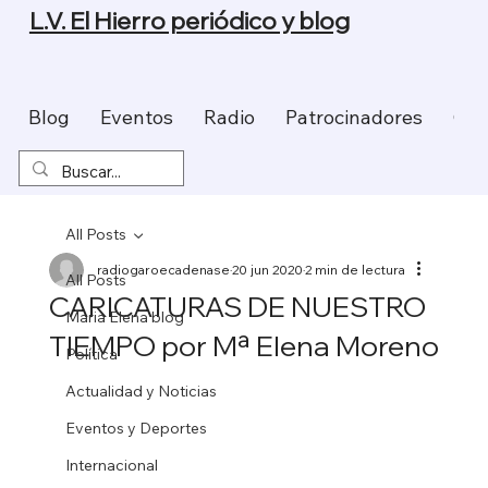
L.V. El Hierro periódico y blog
Blog
Eventos
Radio
Patrocinadores
Con
All Posts
radiogaroecadenase
20 jun 2020
2 min de lectura
All Posts
CARICATURAS DE NUESTRO
Maria Elena blog
TIEMPO por Mª Elena Moreno
Política
Actualidad y Noticias
Eventos y Deportes
Internacional