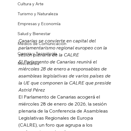
Cultura y Arte
Turismo y Naturaleza
Empresas y Economía
Salud y Bienestar
Canarias se convierte en capital del 
Medios de Comunicación
parlamentarismo regional europeo con la 
Ciencia y Tecnología
sesión plenaria de la CALRE
El Parlamento de Canarias reunirá el 
Miscelánea
miércoles 28 de enero a responsables de 
asambleas legislativas de varios países de 
la UE que componen la CALRE que preside 
Astrid Pérez
El Parlamento de Canarias acogerá el 
miércoles 28 de enero de 2026, la sesión 
plenaria de la Conferencia de Asambleas 
Legislativas Regionales de Europa 
(CALRE), un foro que agrupa a los 