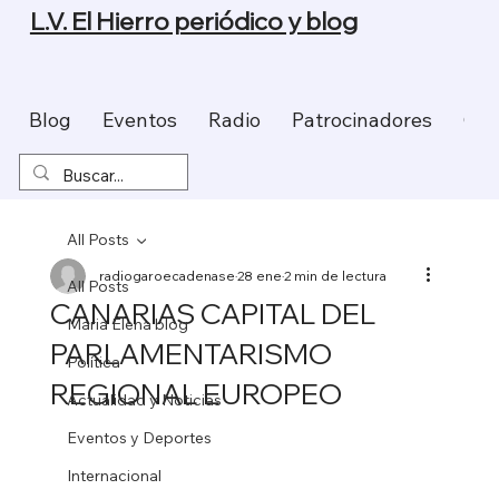
L.V. El Hierro periódico y blog
Blog
Eventos
Radio
Patrocinadores
Con
All Posts
radiogaroecadenase
28 ene
2 min de lectura
All Posts
CANARIAS CAPITAL DEL
Maria Elena blog
PARLAMENTARISMO
Política
REGIONAL EUROPEO
Actualidad y Noticias
Eventos y Deportes
Internacional