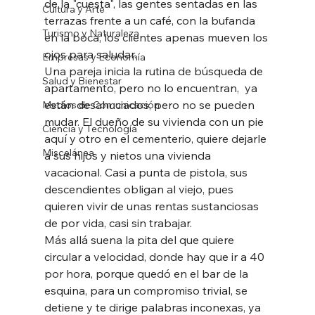
de la "cuesta", las gentes sentadas en las 
Cultura y Arte
terrazas frente a un café, con la bufanda 
Turismo y Naturaleza
en la boca, los clientes apenas mueven los 
ojos para saludar. 
Empresas y Economía
Una pareja inicia la rutina de búsqueda de 
Salud y Bienestar
apartamento, pero no lo encuentran,  ya 
están desahuciados, pero no se pueden 
Medios de Comunicación
mudar. El dueño de su vivienda con un pie 
Ciencia y Tecnología
aquí y otro en el cementerio, quiere dejarle 
Miscelánea
a sus hijos y nietos una vivienda 
vacacional. Casi a punta de pistola, sus 
descendientes obligan al viejo, pues 
quieren vivir de unas rentas sustanciosas 
de por vida, casi sin trabajar.
Más allá suena la pita del que quiere 
circular a velocidad, donde hay que ir a 40 
por hora, porque quedó en el bar de la 
esquina, para un compromiso trivial, se 
detiene y te dirige palabras inconexas, ya 