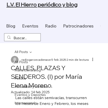
L.V. El Hierro periódico y blog
Blog
Eventos
Radio
Patrocinadores
Con
All Posts
radiogaroecadenase
5 feb 2025
2 min de lectura
All Posts
CALLES, PLAZAS Y
Maria Elena blog
SENDEROS. (I) por María
Política
Elena Moreno.
Actualidad y Noticias
Actualizado:
14 feb 2025
Eventos y Deportes
Las calles están semivacías, transcurren 
Internacional
los meses de Enero y Febrero, los meses 