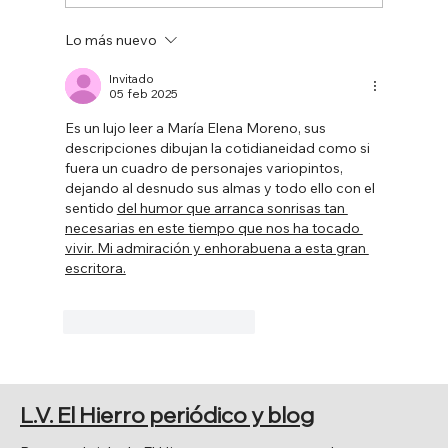
Lo más nuevo
50 ANIVERSARIO DE LA CREACIÓN DE
TEJEGUATE
Invitado
05 feb 2025
Es un lujo leer a María Elena Moreno, sus 
descripciones dibujan la cotidianeidad como si 
fuera un cuadro de personajes variopintos,  
dejando al desnudo sus almas y todo ello con el 
sentido 
del humor que arranca sonrisas tan 
necesarias en este tiempo que nos ha tocado 
vivir. Mi admiración y enhorabuena a esta gran 
escritora.
Me gusta
Reaccionar
L.V. El Hierro periódico y blog