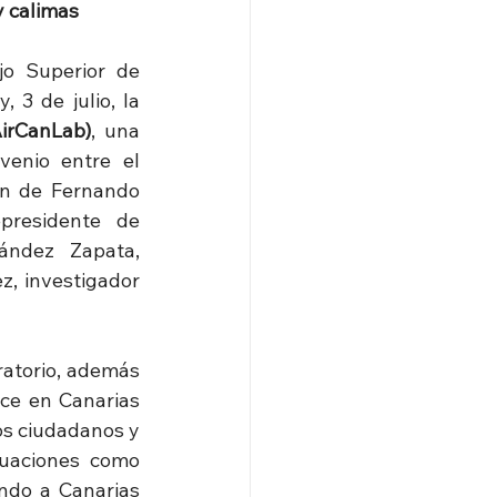
y calimas
o Superior de 
3 de julio, la 
AirCanLab)
, una 
enio entre el 
ón de Fernando 
presidente de 
ández Zapata, 
, investigador 
atorio, además 
ce en Canarias 
os ciudadanos y 
uaciones como 
ndo a Canarias 