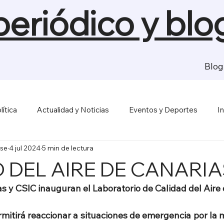
 periódico y blo
Blog
lítica
Actualidad y Noticias
Eventos y Deportes
I
se
4 jul 2024
5 min de lectura
sas y Economía
Salud y Bienestar
Medios de Comunica
 DEL AIRE DE CANARI
s y CSIC inauguran el Laboratorio de Calidad del Aire
mitirá reaccionar a situaciones de emergencia por la m