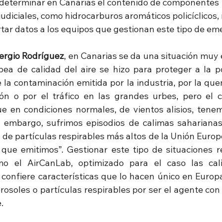
 determinar en Canarias el contenido de componentes 
udiciales, como hidrocarburos aromáticos policíclicos,
rtar datos a los equipos que gestionan este tipo de em
ergio Rodríguez
, en Canarias se da una situación muy 
opea de calidad del aire se hizo para proteger a la po
 la contaminación emitida por la industria, por la que
ón o por el tráfico en las grandes urbes, pero el c
ue en condiciones normales, de vientos alisios, ten
in embargo, sufrimos episodios de calimas saharianas
s de partículas respirables más altos de la Unión Europ
que emitimos”. Gestionar este tipo de situaciones r
omo el AirCanLab, optimizado para el caso las cal
 confiere características que lo hacen único en Europa.
erosoles o partículas respirables por ser el agente co
.