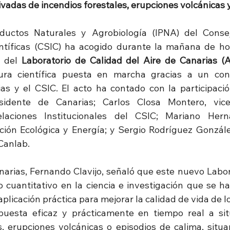
erivadas de incendios forestales, erupciones volcánicas 
oductos Naturales y Agrobiología (IPNA) del Consej
ntíficas (CSIC) ha acogido durante la mañana de hoy, 
l del 
Laboratorio de Calidad del Aire de Canarias (
ura científica puesta en marcha gracias a un conv
as y el CSIC. El acto ha contado con la participaci
residente de Canarias; Carlos Closa Montero, vice
laciones Institucionales del CSIC; Mariano Hern
ción Ecológica y Energía; y Sergio Rodríguez González
Canlab.
narias, Fernando Clavijo, señaló que este nuevo Labor
 cuantitativo en la ciencia e investigación que se ha
plicación práctica para mejorar la calidad de vida de l
uesta eficaz y prácticamente en tiempo real a sit
s, erupciones volcánicas o episodios de calima, situa