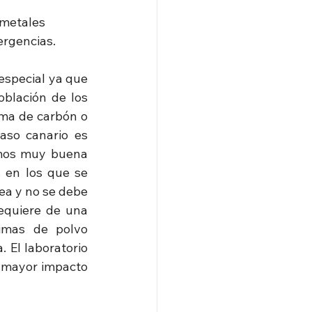
 metales 
ergencias.
especial ya que 
blación de los 
ma de carbón o 
aso canario es 
emos muy buena 
 en los que se 
ea y no se debe 
equiere de una 
imas de polvo 
 El laboratorio 
n mayor impacto 