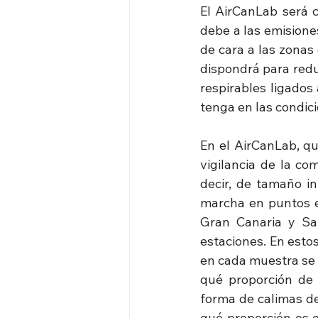
El AirCanLab será c
debe a las emisiones
de cara a las zonas
dispondrá para redu
respirables ligados 
tenga en las condici
En el AirCanLab, qu
vigilancia de la co
decir, de tamaño in
marcha en puntos e
Gran Canaria y San
estaciones. En esto
en cada muestra se 
qué proporción de e
forma de calimas de
qué proporción es e