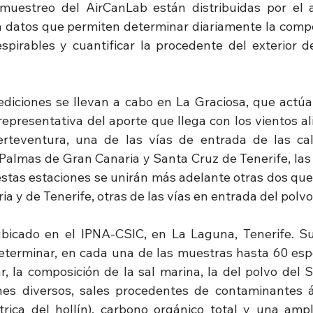
muestreo del AirCanLab están distribuidas por el a
 datos que permiten determinar diariamente la compo
espirables y cuantificar la procedente del exterior de
diciones se llevan a cabo en La Graciosa, que actúa
epresentativa del aporte que llega con los vientos ali
erteventura, una de las vías de entrada de las cal
 Palmas de Gran Canaria y Santa Cruz de Tenerife, las
 estas estaciones se unirán más adelante otras dos que
ia y de Tenerife, otras de las vías en entrada del polv
ubicado en el IPNA-CSIC, en La Laguna, Tenerife. S
determinar, en cada una de las muestras hasta 60 espe
r, la composición de la sal marina, la del polvo del S
es diversos, sales procedentes de contaminantes ác
rica del hollín), carbono orgánico total y una ampl