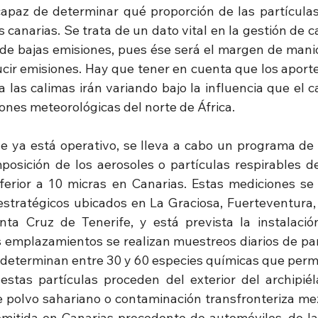
apaz de determinar qué proporción de las partículas 
 canarias. Se trata de un dato vital en la gestión de cal
 de bajas emisiones, pues ése será el margen de manio
cir emisiones. Hay que tener en cuenta que los aportes
a las calimas irán variando bajo la influencia que el c
ones meteorológicas del norte de África.
e ya está operativo, se lleva a cabo un programa de i
mposición de los aerosoles o partículas respirables de
ferior a 10 micras en Canarias. Estas mediciones se
stratégicos ubicados en La Graciosa, Fuerteventura,
ta Cruz de Tenerife, y está prevista la instalació
s emplazamientos se realizan muestreos diarios de par
determinan entre 30 y 60 especies químicas que permit
stas partículas proceden del exterior del archipiél
 polvo sahariano o contaminación transfronteriza mezc
mitida en Canarias procedente de automóviles, de la