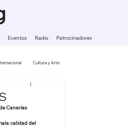
g
Eventos
Radio
Patrocinadores
Contacto
nternacional
Cultura y Arte
ción
Ciencia y Tecnología
AS
 de Canarias
ala calidad del 