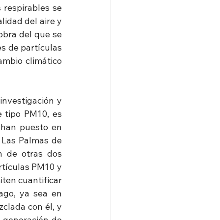
respirables se 
idad del aire y 
bra del que se 
 de partículas 
ambio climático 
nvestigación y 
 tipo PM10, es 
 han puesto en 
 Las Palmas de 
n de otras dos 
tículas PM10 y 
en cuantificar 
ago, ya sea en 
lada con él, y 
 generación de 