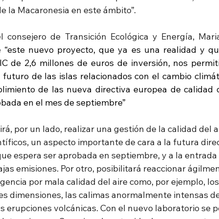
e la Macaronesia en este ámbito”.
el consejero de Transición Ecológica y Energía, Mar
 
“este nuevo proyecto, que ya es una realidad y qu
C de 2,6 millones de euros de inversión, nos permitir
 futuro de las islas relacionados con el cambio climát
imiento de las nueva directiva europea de calidad de
obada en el mes de septiembre”
rá, por un lado, realizar una gestión de la calidad del 
entíficos, un aspecto importante de cara a la futura dir
 que espera ser aprobada en septiembre, y a la entrada 
as emisiones. Por otro, posibilitará reaccionar ágilmen
encia por mala calidad del aire como, por ejemplo, los
es dimensiones, las calimas anormalmente intensas de 
as erupciones volcánicas. Con el nuevo laboratorio se 