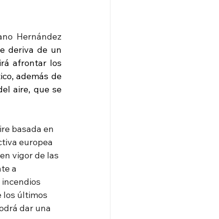
iano Hernández 
e deriva de un 
á afrontar los 
ico, además de 
l aire, que se 
aire basada en 
ectiva europea 
en vigor de las 
te a 
 incendios 
los últimos 
podrá dar una 