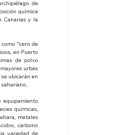
rchipiélago de 
sición química 
 Canarias y la 
 como “cero de 
sios, en Puerto 
imas de polvo 
 mayores urbes 
 se ubicarán en 
o sahariano.
u equipamiento 
cies químicas, 
ahara, metales 
idos, carbono 
ia variedad de 