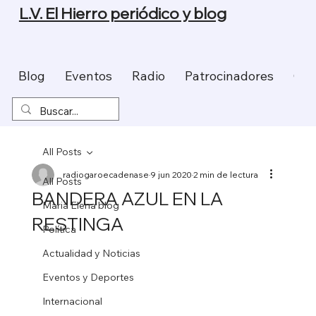
L.V. El Hierro periódico y blog
Blog
Eventos
Radio
Patrocinadores
Con
All Posts
radiogaroecadenase
9 jun 2020
2 min de lectura
All Posts
BANDERA AZUL EN LA
Maria Elena blog
RESTINGA
Política
Actualidad y Noticias
Eventos y Deportes
Internacional