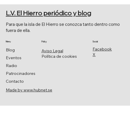
EL PARLAMENTO RECUPERA EL ÓLEO
HISTÓRICO
L.V. El Hierro periódico y blog
Para que la isla de El Hierro se conozca tanto dentro como
fuera de ella.
Menu
Policy
Social
Facebook
Blog
Aviso Legal
X
Política de cookies
Eventos
Radio
Patrocinadores
Contacto
Made by www.hubnet.se