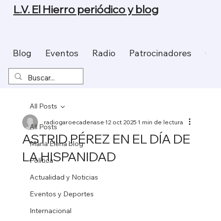
L.V. El Hierro periódico y blog
Blog
Eventos
Radio
Patrocinadores
Con
All Posts
radiogaroecadenase
12 oct 2025
1 min de lectura
All Posts
ASTRID PÉREZ EN EL DÍA DE
Maria Elena blog
LA HISPANIDAD
Política
Actualidad y Noticias
Eventos y Deportes
Internacional