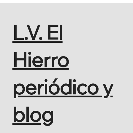
L.V. El
Hierro
periódico y
blog