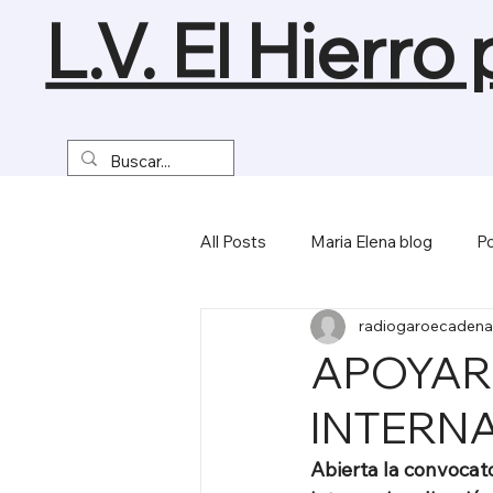
L.V. El Hierro
All Posts
Maria Elena blog
Po
radiogaroecadena
Turismo y Naturaleza
Empre
APOYAR
INTERN
Miscelánea
Abierta la convocat