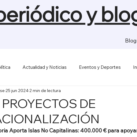
 periódico y blo
Blog
lítica
Actualidad y Noticias
Eventos y Deportes
I
se
25 jun 2024
2 min de lectura
sas y Economía
Salud y Bienestar
Medios de Comunica
 PROYECTOS DE
ACIONALIZACIÓN
oria Aporta Islas No Capitalinas: 400.000 € para apoya