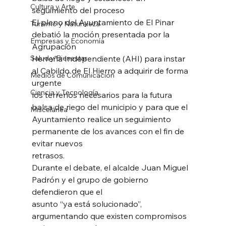
Cultura y Arte
seguimiento del proceso
El pleno del Ayuntamiento de El Pinar 
Turismo y Naturaleza
debatió la moción presentada por la 
Empresas y Economía
Agrupación
Salud y Bienestar
Herreña Independiente (AHI) para instar 
al Cabildo de El Hierro a adquirir de forma 
Medios de Comunicación
urgente
Ciencia y Tecnología
los terrenos necesarios para la futura 
balsa de riego del municipio y para que el
Miscelánea
Ayuntamiento realice un seguimiento 
permanente de los avances con el fin de 
evitar nuevos
retrasos.
Durante el debate, el alcalde Juan Miguel 
Padrón y el grupo de gobierno 
defendieron que el
asunto “ya está solucionado”, 
argumentando que existen compromisos 