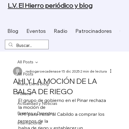
L.V. El Hierro periódico y blog
Blog
Eventos
Radio
Patrocinadores
Con
All Posts
radiogaroecadenase
15 dic 2025
2 min de lectura
All Posts
AHI Y LA MOCIÓN DE LA
Maria Elena blog
BALSA DE RIEGO
Política
El grupo de gobierno en el Pinar rechaza 
Actualidad y Noticias
la moción de
Eventos y Deportes
AHI para instar al Cabildo a comprar los 
terrenos de la
Internacional
balsa de riego y establecer un 