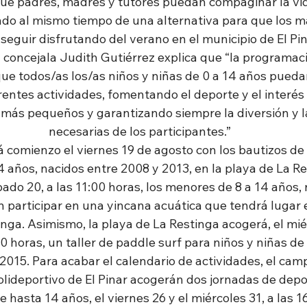
ue padres, madres y tutores puedan compaginar la vida
endo al mismo tiempo de una alternativa para que los 
eguir disfrutando del verano en el municipio de El Pin
a concejala Judith Gutiérrez explica que “la programac
ue todos/as los/as niños y niñas de 0 a 14 años puedan
entes actividades, fomentando el deporte y el interés p
 más pequeños y garantizando siempre la diversión y l
necesarias de los participantes.”
 comienzo el viernes 19 de agosto con los bautizos de
4 años, nacidos entre 2008 y 2013, en la playa de La Res
bado 20, a las 11:00 horas, los menores de 8 a 14 años,
 participar en una yincana acuática que tendrá lugar 
inga. Asimismo, la playa de La Restinga acogerá, el mié
00 horas, un taller de paddle surf para niños y niñas de 
2015. Para acabar el calendario de actividades, el cam
polideportivo de El Pinar acogerán dos jornadas de dep
 hasta 14 años, el viernes 26 y el miércoles 31, a las 1