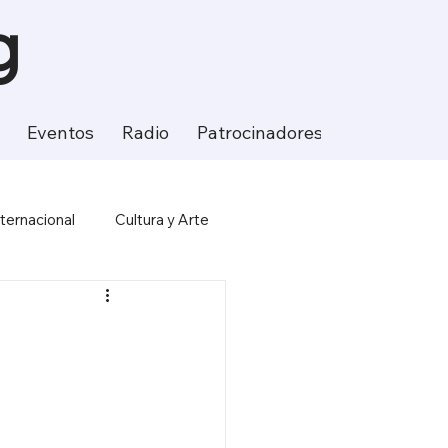
g
Eventos
Radio
Patrocinadores
Contacto
nternacional
Cultura y Arte
ción
Ciencia y Tecnología