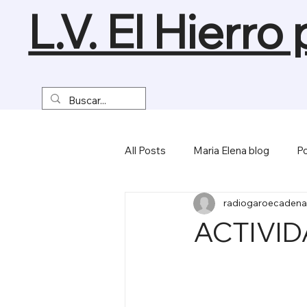
L.V. El Hierro
All Posts
Maria Elena blog
Po
radiogaroecadena
Turismo y Naturaleza
Empre
ACTIVI
Miscelánea