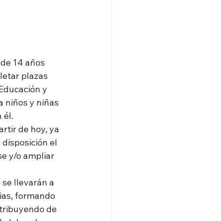
 de 14 años
letar plazas
 Educación y 
 niños y niñas 
 él.
rtir de hoy, ya 
disposición el 
e y/o ampliar 
se llevarán a 
ias, formando 
ntribuyendo de 