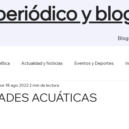
 periódico y blo
Blog
lítica
Actualidad y Noticias
Eventos y Deportes
I
se
18 ago 2022
2 min de lectura
sas y Economía
Salud y Bienestar
Medios de Comunica
DADES ACUÁTICAS