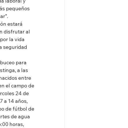
 laboral y 
más pequeños 
ar”.
ión estará 
 disfrutar al 
or la vida 
a seguridad 
 buceo para 
tinga, a las 
 nacidos entre 
en el campo de 
rcoles 24 de 
7 a 14 años, 
po de fútbol de 
ortes de agua 
6:00 horas, 