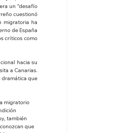
era un “desafío 
reño cuestionó 
 migratoria ha 
ierno de España 
s críticos como 
ional hacia su 
ita a Canarias. 
n dramática que 
a migratorio 
ndición 
oy, también 
econozcan que 