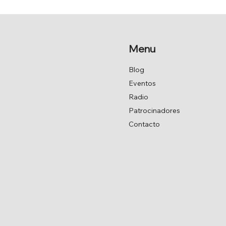
UNANIMIDAD LA MOCIÓN
DE 
DE JAVIER ARMAS.
Menu
Blog
Eventos
Radio
Patrocinadores
Contacto