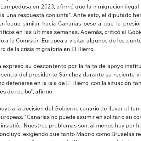
de Lampedusa en 2023, afirmó que la inmigración ilegal 
a una respuesta conjunta”. Ante esto, el diputado her
nfoque similar hacia Canarias pese a que la presión
ríticos en las últimas semanas. Además, criticó al Gob
o a la Comisión Europea a visitar algunos de los punto
o de la crisis migratoria en El Hierro.
 expresó su descontento por la falta de apoyo instituc
usencia del presidente Sánchez durante su reciente vis
no detenerse en la isla de El Hierro, con la situación ta
es de recibo", afirmó.
yo a la decisión del Gobierno canario de llevar el tem
europeas. "Canarias no puede asumir en solitario su co
 insistió. "Nuestros problemas son, al menos hoy por h
oncluyó, exigiendo que tanto Madrid como Bruselas r