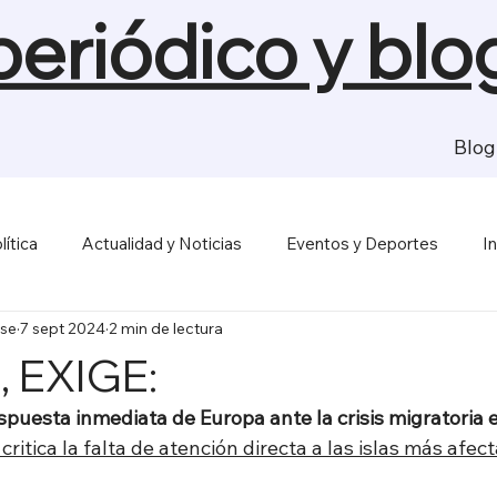
 periódico y blo
Blog
lítica
Actualidad y Noticias
Eventos y Deportes
I
se
7 sept 2024
2 min de lectura
sas y Economía
Salud y Bienestar
Medios de Comunica
 EXIGE:
spuesta inmediata de Europa ante la crisis migratoria 
critica la falta de atención directa a las islas más afec