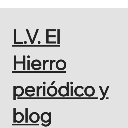
L.V. El
Hierro
periódico y
blog