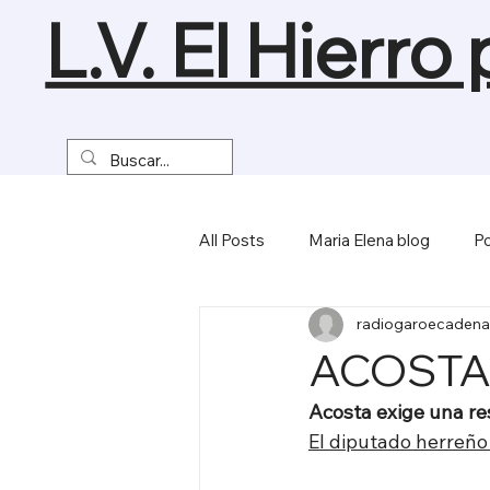
L.V. El Hierro
All Posts
Maria Elena blog
Po
radiogaroecadena
Turismo y Naturaleza
Empre
ACOSTA,
Acosta exige una re
Miscelánea
El diputado herreño 