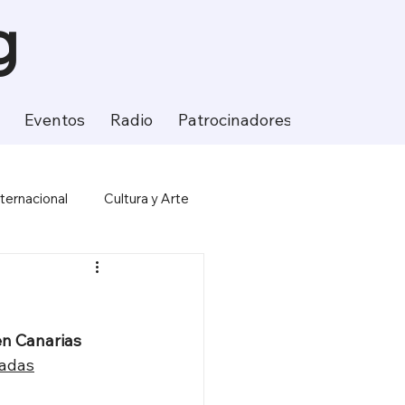
g
Eventos
Radio
Patrocinadores
Contacto
nternacional
Cultura y Arte
ción
Ciencia y Tecnología
en Canarias
tadas