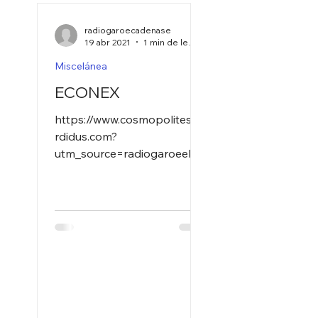
radiogaroecadenase
19 abr 2021
1 min de lectura
Miscelánea
ECONEX
https://www.cosmopolitesso
rdidus.com?
utm_source=radiogaroeelhie
rro&utm_medium=banner&u
tm_campaign=cosmopolites
_300x250