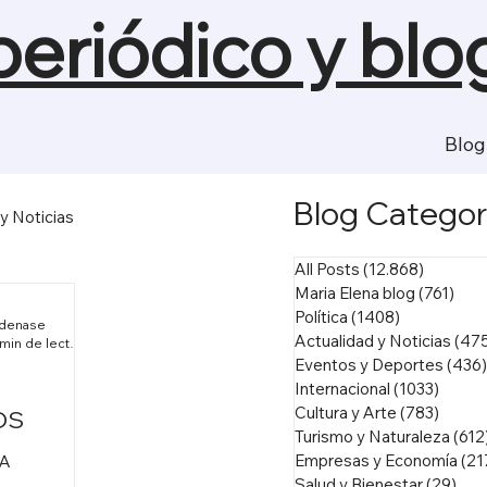
 periódico y blo
Blog
Blog Categor
y Noticias
All Posts
(12.868)
12.868 
Maria Elena blog
(761)
761 
Arte
Política
(1408)
1408 entra
adenase
Actualidad y Noticias
(47
1 min de lectura
Eventos y Deportes
(436)
Internacional
(1033)
1033 
Cultura y Arte
(783)
783 e
OS
Turismo y Naturaleza
(612
Empresas y Economía
(21
RA
Salud y Bienestar
(29)
29 