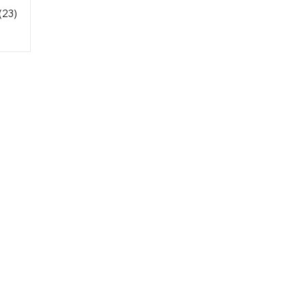
(23)
23 entradas
231 entradas
as