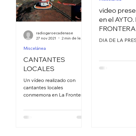
video prese
en el AYTO.
FRONTERA
radiogaroecadenase
«CRÓNICA
27 nov 2021
2 min de lectura
DIA DE LA PR
PRETÉRITA
Miscelánea
DONACIO 
CANTANTES
LOCALES
Un vídeo realizado con
cantantes locales
conmemora en La Frontera
el Día Internacional contra la
Violencia de Género La
fachada del...