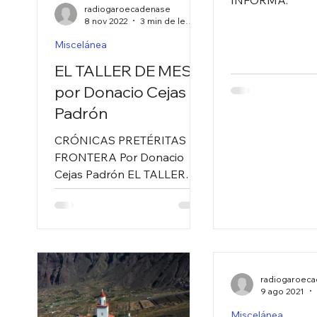
radiogaroecadenase
8 nov 2022
3 min de lectura
Miscelánea
Ciencia y Tecnología
Miscelánea
EL TALLER DE MESA,
por Donacio Cejas
Padrón
CRÓNICAS PRETÉRITAS DE
FRONTERA Por Donacio
Cejas Padrón EL TALLER
MESA EN MERESE Cuando
a diario pasamos por la
carretera de Merese, en...
radiogaroec
9 ago 2021
Miscelánea