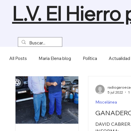
L.V. El Hierro
All Posts
Maria Elena blog
Política
Actualidad 
Eventos y Deportes
Internacional
Cultura y 
radiogaroec
5 jul 2022
Miscelánea
Turismo y Naturaleza
Empresas y Economía
GANADER
DAVID CABRE
Salud y Bienestar
Medios de Comunicación
INFORMA: