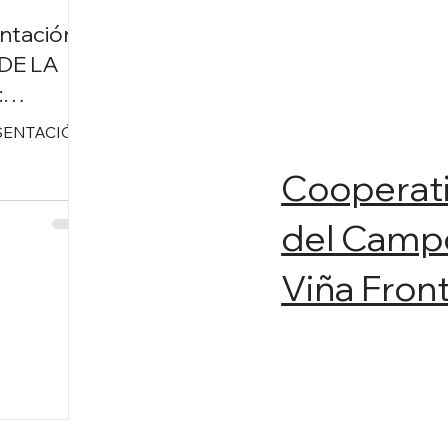
ntación
 DE LA
:
S
ESENTACIÓN
S por
Cooperat
CEJAS»
del Camp
Viña Fron